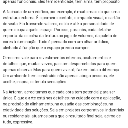
apenas funcionais. Eles têm identidade, têm alma, têm propósito.
A fachada de um edifício, por exemplo, é muito mais do que uma
estrutura externa. É o primeiro contato, o impacto visual, o cartão
de visita. Ela transmite valores, estilo e até a personalidade de
quem ocupa aquele espaço. Por isso, para nós, cada detalhe
importa: da escolha da textura ao jogo de volumes, da paleta de
cores à iluminação. Tudo é pensado com um olhar artístico,
alinhado à função que o espaço precisa cumprir.
O mesmo vale para revestimentos internos, acabamentos e
detalhes que, muitas vezes, passam despercebidos para quem
apenas observa. Mas para quem vive ali, fazem toda a diferença.
Um ambiente bem construído não apenas abriga pessoas, ele
acolhe, inspira, estimula sensações.
Na
Art
gran, acreditamos que cada obra tem potencial para ser
única. E que a
art
e está nos detalhes: no cuidado com a aplicação,
na precisão do alinhamento, na ousadia das combinações, na
criatividade das soluções. Seja em projetos corporativos, industriais
ou residenciais, atuamos para que o resultado final seja, acima de
tudo, expressivo.