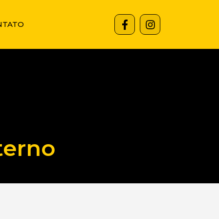
NTATO
terno