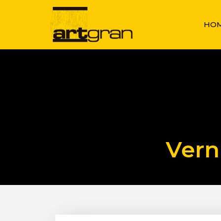
HO
Vern