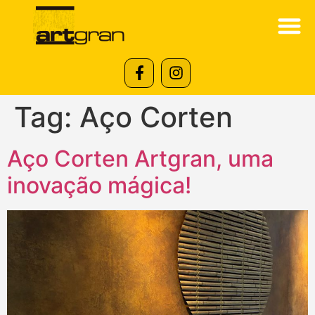
Tag:
Aço Corten
Aço Corten Artgran, uma
inovação mágica!