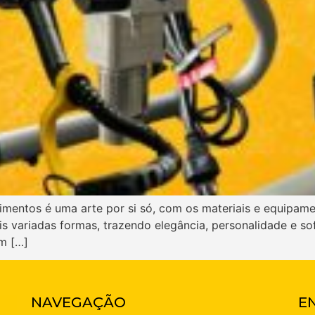
imentos é uma arte por si só, com os materiais e equipamen
s variadas formas, trazendo elegância, personalidade e so
m […]
NAVEGAÇÃO
E