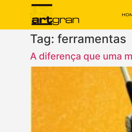
HO
Tag:
ferramentas
A diferença que uma m