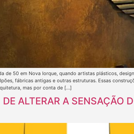
da de 50 em Nova Iorque, quando artistas plásticos, desig
pões, fábricas antigas e outras estruturas. Essas constr
rquitetura, mas por conta de […]
 DE ALTERAR A SENSAÇÃO 