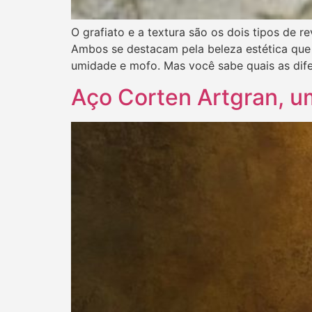
O grafiato e a textura são os dois tipos de 
Ambos se destacam pela beleza estética que 
umidade e mofo. Mas você sabe quais as dife
Aço Corten Artgran, u