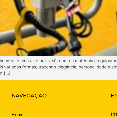
imentos é uma arte por si só, com os materiais e equipamen
s variadas formas, trazendo elegância, personalidade e so
m […]
NAVEGAÇÃO
E
(4
Home